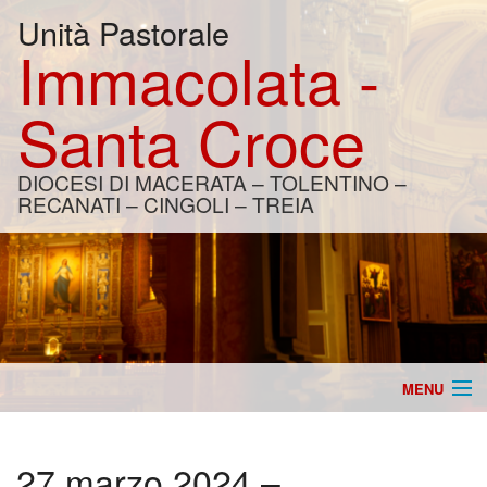
Unità Pastorale
Immacolata -
Santa Croce
DIOCESI DI MACERATA – TOLENTINO –
RECANATI – CINGOLI – TREIA
MENU
Home
27 marzo 2024 –
Catechesi