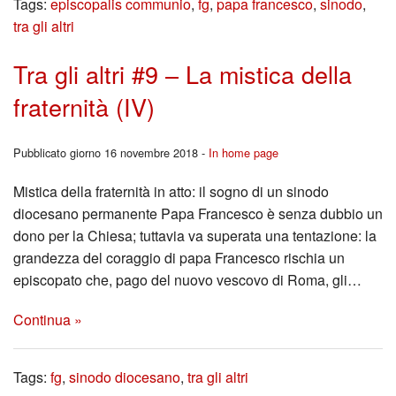
Tags:
episcopalis communio
,
fg
,
papa francesco
,
sinodo
,
dei
tra gli altri
Temp
Tra gli altri #9 – La mistica della
Tra
fraternità (IV)
gli
Pubblicato giorno 16 novembre 2018 -
In home page
Altri
Mistica della fraternità in atto: il sogno di un sinodo
Cine
diocesano permanente Papa Francesco è senza dubbio un
dono per la Chiesa; tuttavia va superata una tentazione: la
Appr
grandezza del coraggio di papa Francesco rischia un
episcopato che, pago del nuovo vescovo di Roma, gli…
Continua »
Tags:
fg
,
sinodo diocesano
,
tra gli altri