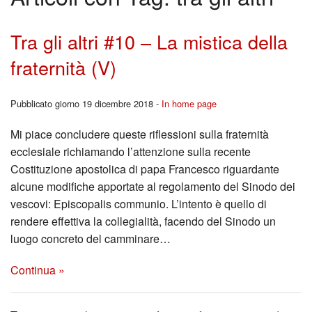
BACK
Liturgia
Cors
Tra gli altri #10 – La mistica della
fraternità (V)
Carità
per
Canale YouTutube
Fidan
Pubblicato giorno 19 dicembre 2018 -
In home page
Rubriche
Mi piace concludere queste riflessioni sulla fraternità
BACK
ecclesiale richiamando l’attenzione sulla recente
Pregare la Parola
Ferm
Costituzione apostolica di papa Francesco riguardante
alcune modifiche apportate al regolamento del Sinodo dei
Storia
Youn
vescovi: Episcopalis communio. L’intento è quello di
Contatti
rendere effettiva la collegialità, facendo del Sinodo un
Repo
luogo concreto del camminare…
I
Continua »
Segn