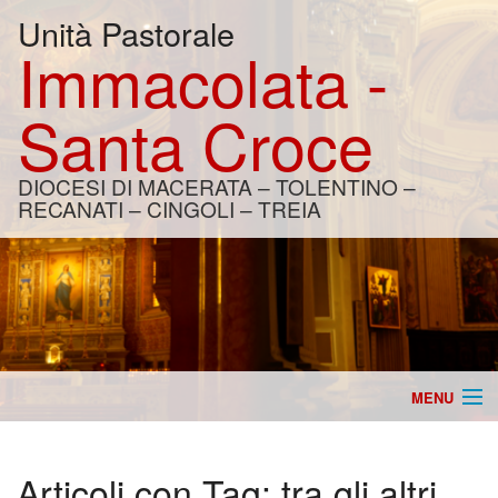
Unità Pastorale
Immacolata -
Santa Croce
DIOCESI DI MACERATA – TOLENTINO –
RECANATI – CINGOLI – TREIA
MENU
Home
Articoli con Tag:
tra gli altri
Catechesi