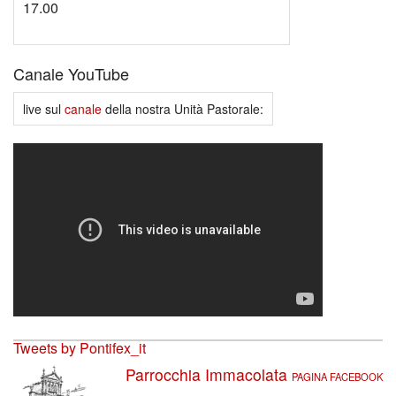
17.00
Canale YouTube
live sul
canale
della nostra Unità Pastorale:
Tweets by Pontifex_it
Parrocchia Immacolata
PAGINA FACEBOOK