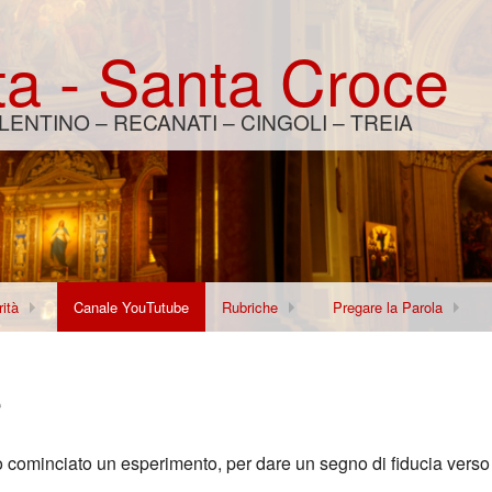
a - Santa Croce
LENTINO – RECANATI – CINGOLI – TREIA
ità
Canale YouTutube
Rubriche
Pregare la Parola
aloghi
Fermenti
Lectio Divina
e
te Viva
Young Report
Lettura continuata del N
lisso
I Segni dei Tempi
cominciato un esperimento, per dare un segno di fiducia verso il