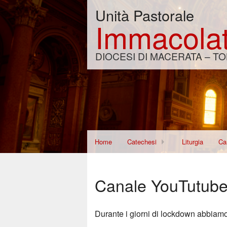
Unità Pastorale
Immacolat
DIOCESI DI MACERATA – TO
Home
Catechesi
Liturgia
Car
Corso per Fidanzati
Di
Canale YouTutub
Re
Wo
Durante i giorni di lockdown abbiamo 