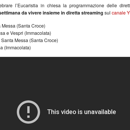
Tra gli Altri
brare l’Eucaristia in chiesa la programmazione delle diret
ettimana da vivere insieme in diretta streaming
sul
canale 
Cinenews
a Messa (Santa Croce)
Approfondimenti
a e Vespri (Immacolata)
Santa Messa (Santa Croce)
a (Immacolata)