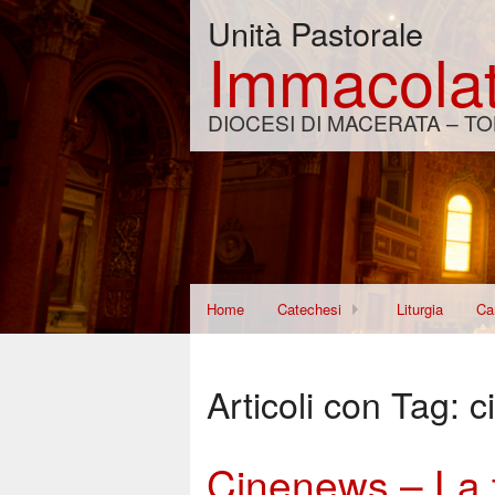
Unità Pastorale
Immacolat
DIOCESI DI MACERATA – TO
Home
Catechesi
Liturgia
Car
Corso per Fidanzati
Di
Articoli con Tag:
c
Re
Wo
Cinenews – La t