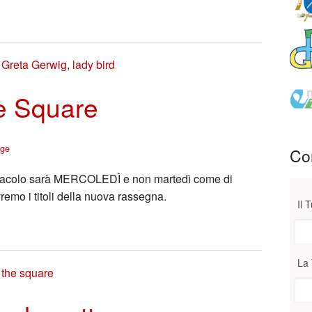
,
Greta Gerwig
,
lady bird
e Square
age
Con
ettacolo sarà MERCOLEDÌ e non martedì come di
mo i titoli della nuova rassegna.
Il 
La 
,
the square