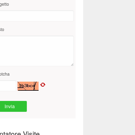
getto
to
ptcha
Invia
tatore Visite