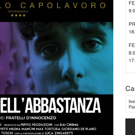
FE
9.0
PR
18.
FE
8.0
17
Ca
liv
Pas