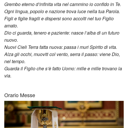
dei
Grembo eterno d’infinita vita nel cammino io confido in Te.
Ogni lingua, popolo e nazione trova luce nella tua Parola.
Temp
Figli e figlie fragili e dispersi sono accolti nel tuo Figlio
amato.
Tra
Dio ci guarda, tenero e paziente: nasce l’alba di un futuro
nuovo.
gli
Nuovi Cieli Terra fatta nuova: passa i muri Spirito di vita.
Altri
Alza gli occhi, muoviti col vento, serra il passo: viene Dio,
nel tempo.
Cine
Guarda il Figlio che s’è fatto Uomo: mille e mille trovano la
via.
Appr
Orario Messe