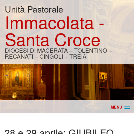
Unità Pastorale
Immacolata -
Santa Croce
DIOCESI DI MACERATA – TOLENTINO –
RECANATI – CINGOLI – TREIA
MENU
Home
28 e 29 aprile: GIUBILEO
Catechesi