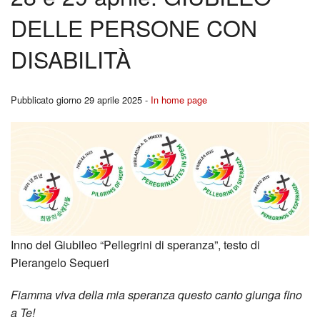
BACK
DELLE PERSONE CON
Liturgia
Cors
DISABILITÀ
Carità
per
Canale YouTutube
Fidan
Pubblicato giorno 29 aprile 2025 -
In home page
Rubriche
BACK
Pregare la Parola
Ferm
Storia
Youn
Contatti
Repo
Inno del Giubileo “Pellegrini di speranza”, testo di
I
Pierangelo Sequeri
Segn
Fiamma viva della mia speranza questo canto giunga fino
a Te!