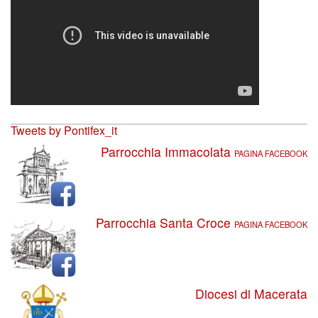
Tweets by Pontifex_it
Parrocchia Immacolata
PAGINA FACEBOOK
Parrocchia Santa Croce
PAGINA FACEBOOK
Diocesi di Macerata