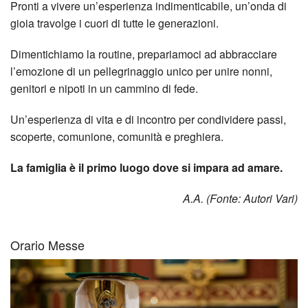
dei
Pronti a vivere un’esperienza indimenticabile, un’onda di
gioia travolge i cuori di tutte le generazioni.
Temp
Dimentichiamo la routine, prepariamoci ad abbracciare
Tra
l’emozione di un pellegrinaggio unico per unire nonni,
genitori e nipoti in un cammino di fede.
gli
Un’esperienza di vita e di incontro per condividere passi,
Altri
scoperte, comunione, comunità e preghiera.
Cine
La famiglia è il primo luogo dove si impara ad amare.
Appr
A.A. (Fonte: Autori Vari)
Orario Messe