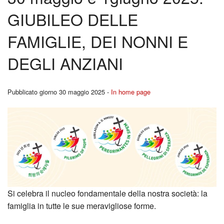
BACK
GIUBILEO DELLE
Liturgia
Cors
FAMIGLIE, DEI NONNI E
Carità
per
DEGLI ANZIANI
Canale YouTutube
Fidan
Rubriche
Pubblicato giorno 30 maggio 2025 -
In home page
BACK
Pregare la Parola
Ferm
Storia
Youn
Contatti
Repo
I
Si celebra il nucleo fondamentale della nostra società: la
Segn
famiglia in tutte le sue meravigliose forme.