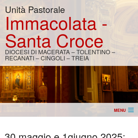
Unità Pastorale
Immacolata -
Santa Croce
DIOCESI DI MACERATA – TOLENTINO –
RECANATI – CINGOLI – TREIA
MENU
Home
30 maggio e 1giugno 2025:
Catechesi