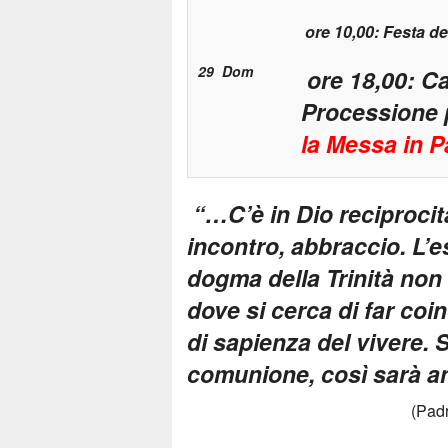
ore 10,00: Festa d
29 Dom
ore 18,00: C
Processione pe
la Messa in P
“…C’è in Dio reciprocit
incontro, abbraccio. L’e
dogma della Trinità non 
dove si cerca di far coin
di sapienza del vivere. S
comunione, così sarà a
(Pad