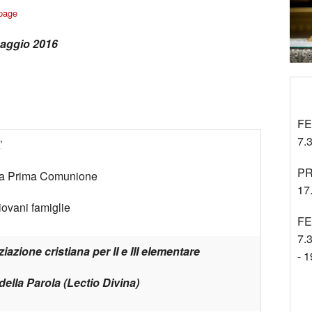
Tra gli Altri
page
Cinenews
maggio 2016
Approfondimenti
FE
7.3
’
PR
lla Prima Comunione
17
iovani famiglie
FE
7.3
ziazione cristiana per II e III elementare
- 1
della Parola (Lectio Divina)