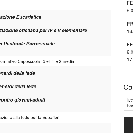
FE
9.0
azione Eucaristica
PR
iziazione cristiana per IV e V elementare
18.
io Pastorale Parrocchiale
FE
8.0
17
formativo Caposcuola (5 el. 1 e 2 media)
enerdì della fede
Ca
venerdì della fede
contro giovani-adulti
liv
Pas
zione alla fede per le Superiori