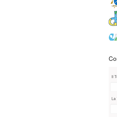
Con
Il 
La 