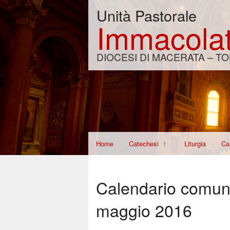
Unità Pastorale
Immacolat
DIOCESI DI MACERATA – TO
Home
Catechesi
Liturgia
Car
Corso per Fidanzati
Di
Calendario comuni
Re
maggio 2016
Wo