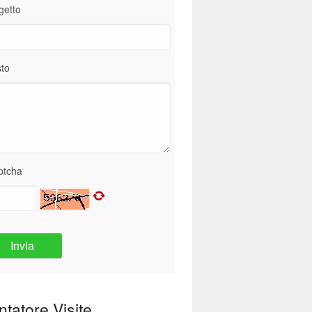
getto
to
ptcha
Invia
tatore Visite