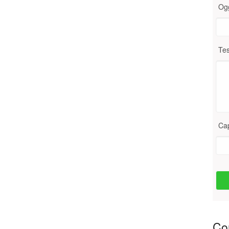
Og
Tes
Ca
Con