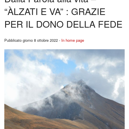
BACK
“ÀLZATI E VA” : GRAZIE
Liturgia
Cors
PER IL DONO DELLA FEDE
Carità
per
Canale YouTutube
Fidan
Pubblicato giorno 8 ottobre 2022 -
In home page
Rubriche
BACK
Pregare la Parola
Ferm
Storia
Youn
Contatti
Repo
I
Segn