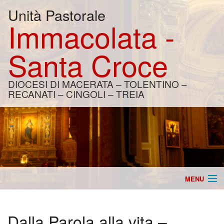
Unità Pastorale
Immacolata -
Santa Croce
DIOCESI DI MACERATA – TOLENTINO –
RECANATI – CINGOLI – TREIA
MENU
Home
Dalla Parola alla vita –
Catechesi