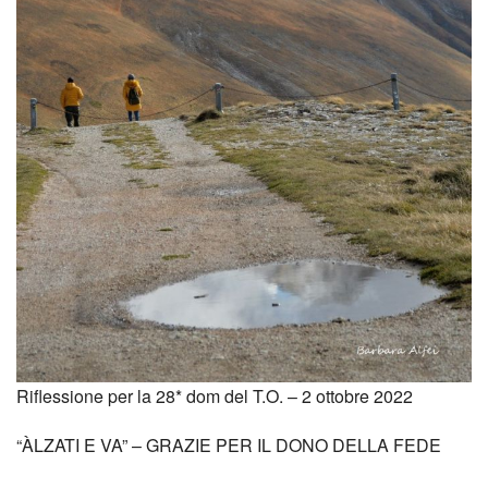
dei
Temp
Tra
gli
Altri
Cine
Appr
Riflessione per la 28* dom del T.O. – 2 ottobre 2022
“ÀLZATI E VA” – GRAZIE PER IL DONO DELLA FEDE