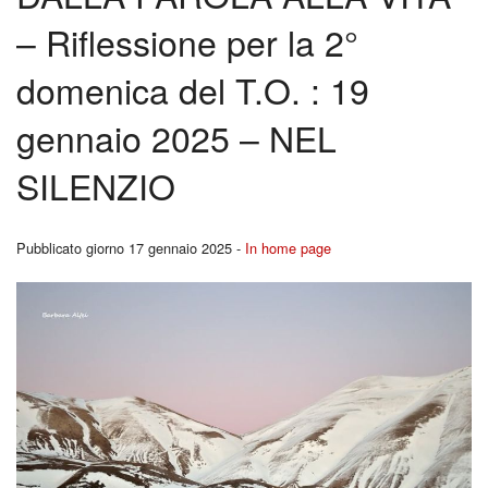
BACK
– Riflessione per la 2°
Liturgia
Cors
domenica del T.O. : 19
Carità
per
gennaio 2025 – NEL
Canale YouTutube
Fidan
SILENZIO
Rubriche
BACK
Pregare la Parola
Pubblicato giorno 17 gennaio 2025 -
In home page
Ferm
Storia
Youn
Contatti
Repo
I
Segn