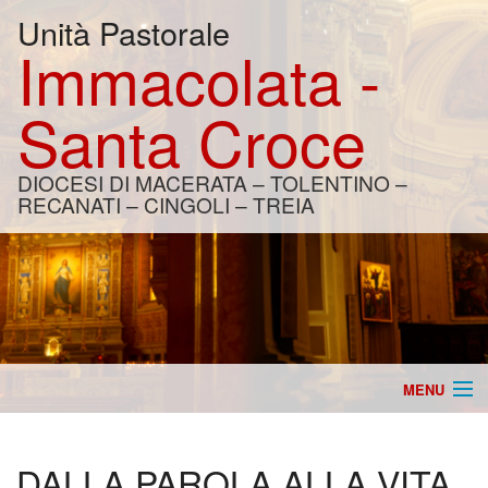
Unità Pastorale
Immacolata -
Santa Croce
DIOCESI DI MACERATA – TOLENTINO –
RECANATI – CINGOLI – TREIA
MENU
Home
DALLA PAROLA ALLA VITA
Catechesi