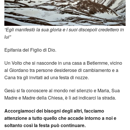
dei
Temp
Tra
“Egli manifestò la sua gloria e i suoi discepoli credettero in
lui”
gli
Epifania del Figlio di Dio.
Altri
Un Volto che si nasconde in una casa a Betlemme, vicino
Cine
al Giordano tra persone desiderose di cambiamento e a
Cana tra gli invitati ad una festa di nozze.
Appr
Gesù si fa conoscere al mondo nel silenzio e Maria, Sua
Madre e Madre della Chiesa, è lì ad indicarci la strada.
Accorgiamoci dei bisogni degli altri, facciamo
attenzione a tutto quello che accade intorno a noi e
soltanto così la festa può continuare.