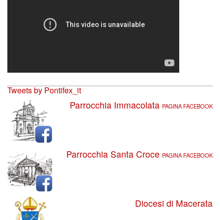
Tweets by Pontifex_it
Parrocchia Immacolata
PAGINA FACEBOOK
Parrocchia Santa Croce
PAGINA FACEBOOK
Diocesi di Macerata