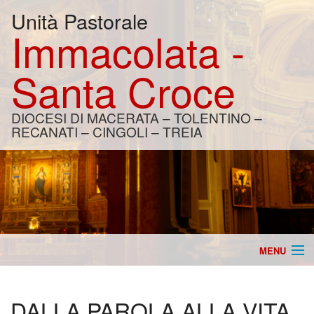
Unità Pastorale
Immacolata -
Santa Croce
DIOCESI DI MACERATA – TOLENTINO –
RECANATI – CINGOLI – TREIA
MENU
Home
DALLA PAROLA ALLA VITA
Catechesi