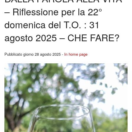
BACK
– Riflessione per la 22°
Liturgia
Cors
domenica del T.O. : 31
Carità
per
agosto 2025 – CHE FARE?
Canale YouTutube
Fidan
Rubriche
Pubblicato giorno 28 agosto 2025 -
In home page
BACK
Pregare la Parola
Ferm
Storia
Youn
Contatti
Repo
I
Segn