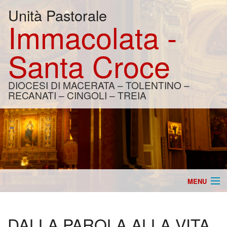
Unità Pastorale
Immacolata -
Santa Croce
DIOCESI DI MACERATA – TOLENTINO –
RECANATI – CINGOLI – TREIA
MENU
Home
DALLA PAROLA ALLA VITA
Catechesi