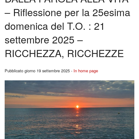
BACK
– Riflessione per la 25esima
Liturgia
Cors
domenica del T.O. : 21
Carità
per
settembre 2025 –
Canale YouTutube
Fidan
RICCHEZZA, RICCHEZZE
Rubriche
BACK
Pregare la Parola
Pubblicato giorno 19 settembre 2025 -
In home page
Ferm
Storia
Youn
Contatti
Repo
I
Segn