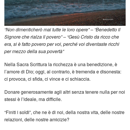
dei
Temp
Tra
“Non dimenticherò mai tutte le loro opere” – “Benedetto il
Signore che rialza il povero” – “Gesù Cristo da ricco che
gli
era, si è fatto povero per voi, perché voi diventaste ricchi
per mezzo della sua povertà”
Altri
Nella Sacra Scrittura la ricchezza è una benedizione, è
Cine
l’amore di Dio; oggi, al contrario, è tremenda e disonesta:
ci provoca, ci sfida, ci vince e ci schiaccia.
Appr
Donare generosamente agli altri senza tenere nulla per noi
stessi è l’ideale, ma difficile.
“Finiti i soldi”, che ne è di noi, della nostra vita, delle nostre
relazioni, delle nostre amicizie?