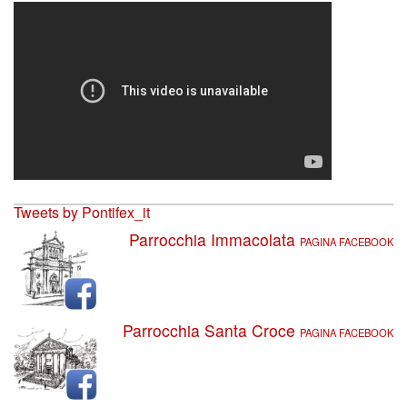
Tweets by Pontifex_it
Parrocchia Immacolata
PAGINA FACEBOOK
Parrocchia Santa Croce
PAGINA FACEBOOK