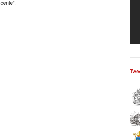
scente”.
Twee