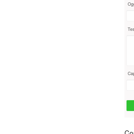
Og
Tes
Ca
Con