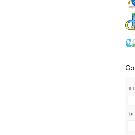
Con
Il 
La 