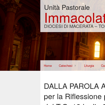
Unità Pastorale
Immacolat
DIOCESI DI MACERATA – TO
Home
Catechesi
Liturgia
Car
Corso per Fidanzati
Di
DALLA PAROLA AL
Re
per la Riflession
Wo