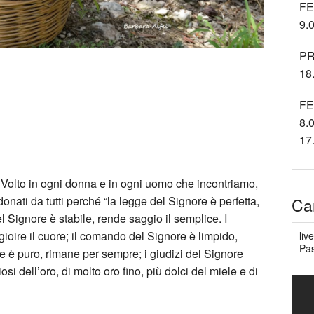
FE
9.0
PR
18.
FE
8.0
17
uo Volto in ogni donna e in ogni uomo che incontriamo,
nati da tutti perché “la legge del Signore è perfetta,
Ca
l Signore è stabile, rende saggio il semplice. I
 gioire il cuore; il comando del Signore è limpido,
liv
Pas
ore è puro, rimane per sempre; i giudizi del Signore
iosi dell’oro, di molto oro fino, più dolci del miele e di