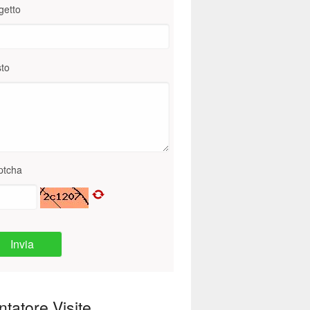
getto
to
ptcha
Invia
tatore Visite