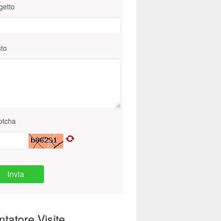
getto
to
ptcha
Invia
tatore Visite