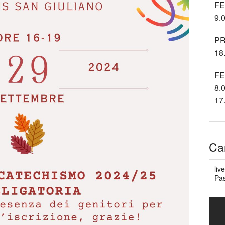
FE
9.0
PR
18.
FE
8.0
17
Ca
liv
Pas