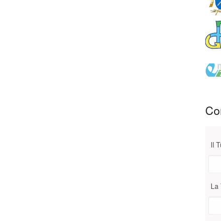
Con
Il 
La 