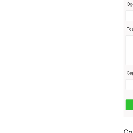
Og
Tes
Ca
Con