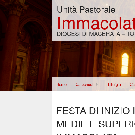
Unità Pastorale
Immacolat
DIOCESI DI MACERATA – TO
Home
Catechesi
Liturgia
Car
Corso per Fidanzati
Di
FESTA DI INIZI
Re
MEDIE E SUPER
Wo