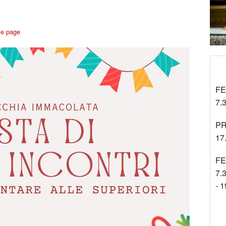
Tra gli Altri
Cinenews
me page
Approfondimenti
FE
7.3
PR
17
FE
7.3
- 1