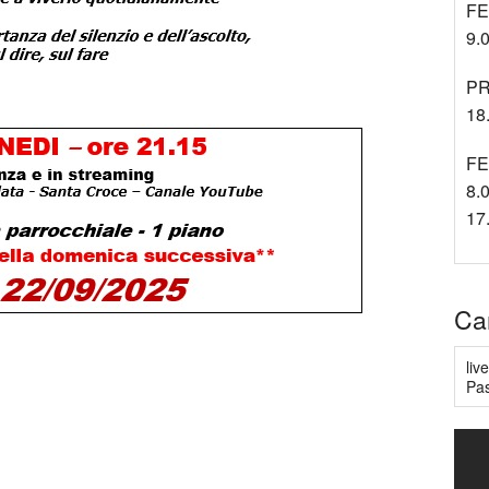
FE
9.0
PR
18.
FE
8.0
17
Ca
liv
Pas