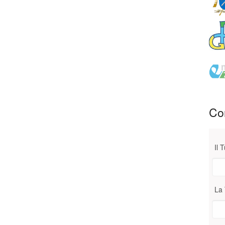
Con
Il 
La 