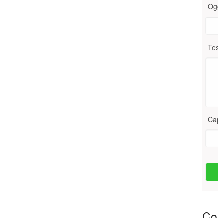
Og
Tes
Ca
Con