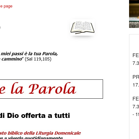
Tra gli Altri
me page
Cinenews
Approfondimenti
FE
7.3
PR
17
FE
7.3
- 1