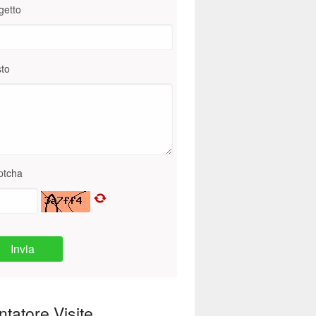
getto
to
ptcha
Invia
tatore Visite