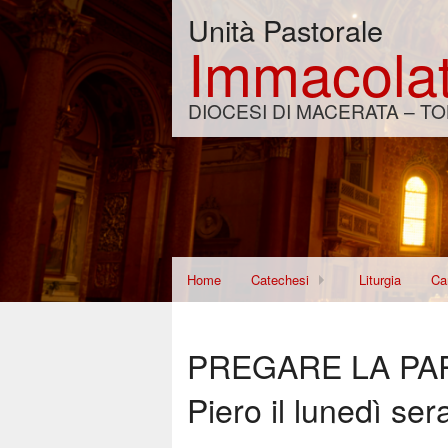
Unità Pastorale
Immacolat
DIOCESI DI MACERATA – TO
Home
Catechesi
Liturgia
Car
Corso per Fidanzati
Di
PREGARE LA PARO
Re
Piero il lunedì ser
Wo