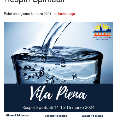
BACK
Liturgia
Cors
Pubblicato giorno 8 marzo 2024 -
In home page
Carità
per
Canale YouTutube
Fidan
Rubriche
BACK
Pregare la Parola
Ferm
Storia
Youn
Contatti
Repo
I
Segn