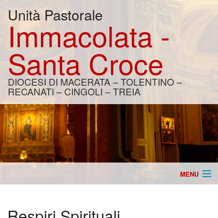
Unità Pastorale
Immacolata -
Santa Croce
DIOCESI DI MACERATA – TOLENTINO –
RECANATI – CINGOLI – TREIA
MENU
Home
Respiri Spirituali
Catechesi