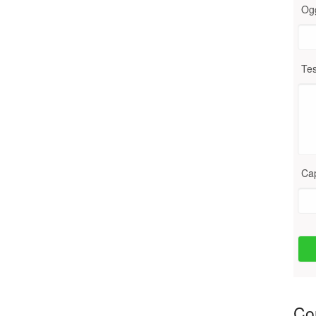
Og
Tes
Ca
Con