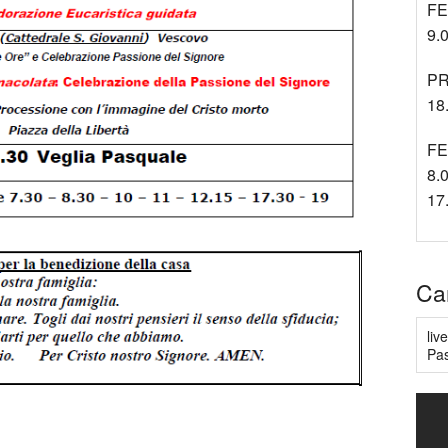
FE
9.0
PR
18.
FE
8.0
17
Ca
liv
Pas