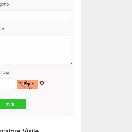
getto
to
ptcha
Invia
tatore Visite