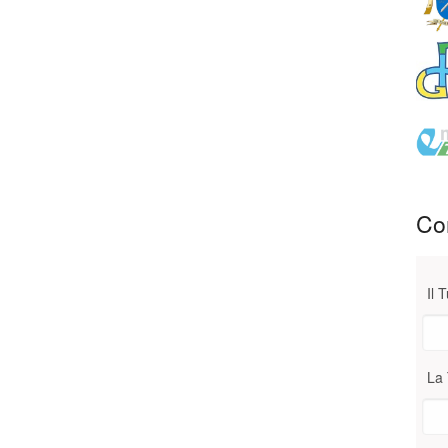
Con
Il 
La 