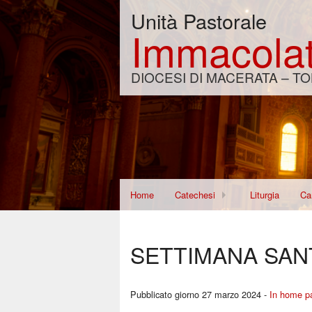
Unità Pastorale
Immacolat
DIOCESI DI MACERATA – TO
Home
Catechesi
Liturgia
Car
Corso per Fidanzati
Di
SETTIMANA SAN
Re
Wo
Pubblicato giorno 27 marzo 2024 -
In home p