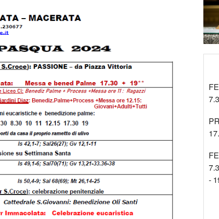
Tra gli Altri
Cinenews
Approfondimenti
FE
7.3
PR
17
FE
7.3
- 1