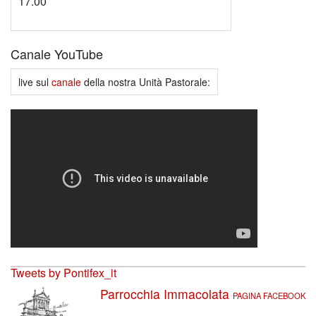
17.00
Canale YouTube
live sul
canale
della nostra Unità Pastorale:
Tweets by Pontifex_it
Parrocchia Immacolata
PAGINA FACEBOOK