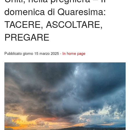
BACK
domenica di Quaresima:
Liturgia
Cors
TACERE, ASCOLTARE,
Carità
per
PREGARE
Canale YouTutube
Fidan
Rubriche
Pubblicato giorno 15 marzo 2025 -
In home page
BACK
Pregare la Parola
Ferm
Storia
Youn
Contatti
Repo
I
Segn