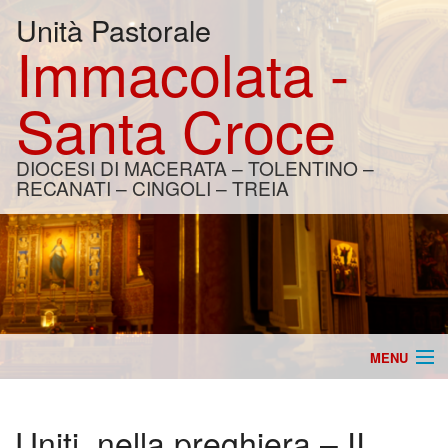
Unità Pastorale
Immacolata -
Santa Croce
DIOCESI DI MACERATA – TOLENTINO –
RECANATI – CINGOLI – TREIA
MENU
Home
Uniti, nella preghiera – II
Catechesi