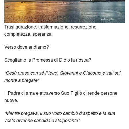
dei
Temp
Trasfigurazione, trasformazione, resurrezione,
Tra
completezza, speranza.
gli
Verso dove andiamo?
Altri
Scegliamo la Promessa di Dio o la nostra?
Cine
“Gesù prese con sé Pietro, Giovanni e Giacomo e salì sul
Appr
monte a pregare”
Il Padre ci ama e attraverso Suo Figlio ci rende persone
nuove.
“Mentre pregava, il suo volto cambiò d’aspetto e la sua
veste divenne candida e sfolgorante”