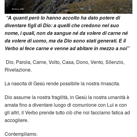
dei
Temp
“A quanti però lo hanno accolto ha dato potere di
diventare figli di Dio: a quelli che credono nel suo
Tra
nome, i quali, non da sangue né da volere di carne né
da volere di uomo, ma da Dio sono stati generati. E il
gli
Verbo si fece carne e venne ad abitare in mezzo a noi”
Altri
Dio, Parola, Carne, Volto, Casa, Dono, Vento, Silenzio,
Rivelazione.
Cine
La nascita di Gesù rende possibile la nostra rinascita.
Appr
Dio assume la nostra fragilità, in Gesù la nostra umanità è
amata fino a diventare luogo di comunione con Lui e con
gli altri, il Verbo prende tutto ciò che noi facciamo fatica ad
accogliere.
Contempliamo.