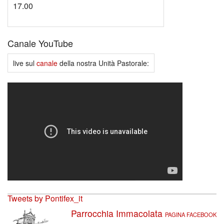
17.00
Canale YouTube
live sul
canale
della nostra Unità Pastorale:
Tweets by Pontifex_it
Parrocchia Immacolata
PAGINA FACEBOOK