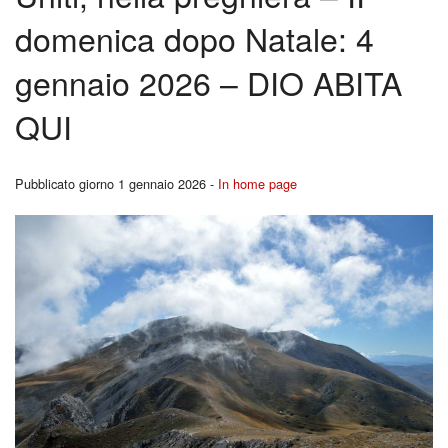
BACK
domenica dopo Natale: 4
Liturgia
Cors
gennaio 2026 – DIO ABITA
Carità
per
QUI
Canale YouTutube
Fidan
Rubriche
Pubblicato giorno 1 gennaio 2026 -
In home page
BACK
Pregare la Parola
Ferm
Storia
Youn
Contatti
Repo
I
Segn