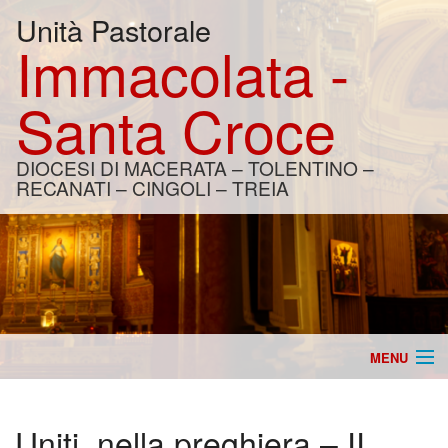
Unità Pastorale
Immacolata -
Santa Croce
DIOCESI DI MACERATA – TOLENTINO –
RECANATI – CINGOLI – TREIA
MENU
Home
Uniti, nella preghiera – II
Catechesi