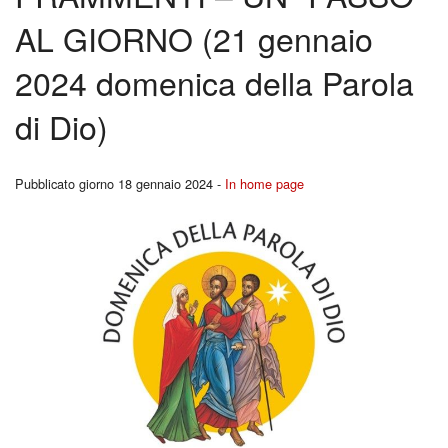
BACK
AL GIORNO (21 gennaio
Liturgia
Cors
2024 domenica della Parola
Carità
per
di Dio)
Canale YouTutube
Fidan
Rubriche
Pubblicato giorno 18 gennaio 2024 -
In home page
BACK
Pregare la Parola
Ferm
Storia
Youn
Contatti
Repo
I
Segn