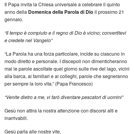
dei
Il Papa invita la Chiesa universale a celebrare il quinto
anno della
Domenica della Parola di Dio
il prossimo 21
Temp
gennaio.
Tra
“Il tempo è compiuto e il regno di Dio è vicino; convertitevi
e credete nel Vangelo”
gli
“La Parola ha una forza particolare, incide su ciascuno in
Altri
modo diretto e personale. I discepoli non dimenticheranno
mai le parole ascoltate quel giorno sulle rive del lago, vicini
Cine
alla barca, ai familiari e ai colleghi, parole che segneranno
Appr
per sempre la loro vita.” (Papa Francesco)
“Venite dietro a me, vi farò diventare pescatori di uomini”
Gesù non attira la nostra attenzione con discorsi alti e
inarrivabili.
Gesù parla alle nostre vite.