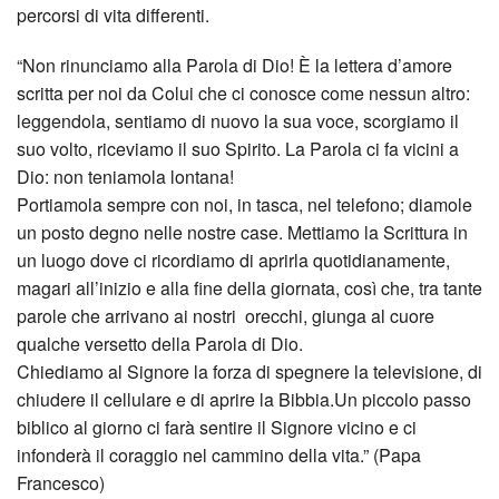
percorsi di vita differenti.
“Non rinunciamo alla Parola di Dio! È la lettera d’amore
scritta per noi da Colui che ci conosce come nessun altro:
leggendola, sentiamo di nuovo la sua voce, scorgiamo il
suo volto, riceviamo il suo Spirito. La Parola ci fa vicini a
Dio: non teniamola lontana!
Portiamola sempre con noi, in tasca, nel telefono; diamole
un posto degno nelle nostre case. Mettiamo la Scrittura in
un luogo dove ci ricordiamo di aprirla quotidianamente,
magari all’inizio e alla fine della giornata, così che, tra tante
parole che arrivano ai nostri orecchi, giunga al cuore
qualche versetto della Parola di Dio.
Chiediamo al Signore la forza di spegnere la televisione, di
chiudere il cellulare e di aprire la Bibbia.Un piccolo passo
biblico al giorno ci farà sentire il Signore vicino e ci
infonderà il coraggio nel cammino della vita.” (Papa
Francesco)