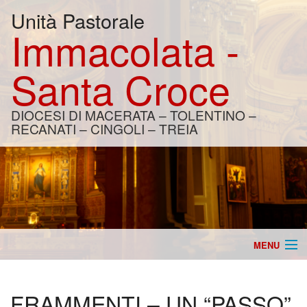
Unità Pastorale
Immacolata -
Santa Croce
DIOCESI DI MACERATA – TOLENTINO –
RECANATI – CINGOLI – TREIA
MENU
Home
FRAMMENTI – UN “PASSO”
Catechesi