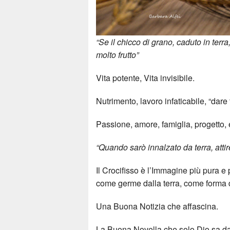
“Se il chicco di grano, caduto in ter
molto frutto”
Vita potente, Vita invisibile.
Nutrimento, lavoro infaticabile, “dar
Passione, amore, famiglia, progetto, 
“Quando sarò innalzato da terra, attire
Il Crocifisso è l’Immagine più pura e
come germe dalla terra, come forma di v
Una Buona Notizia che affascina.
La Buona Novella che solo Dio sa da