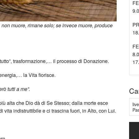
FE
9.0
PR
ra, non muore, rimane solo; se invece muore, produce
18.
FE
8.0
e tutto”, trasformazione,… il processo di Donazione.
17
energia,… la Vita fiorisce.
rò tutti a me”.
Ca
 più alta che Dio dà di Se Stesso; dalla morte esce
liv
Pas
ita indistruttibile e ci trascina fuori, in Alto, con Lui.
re.