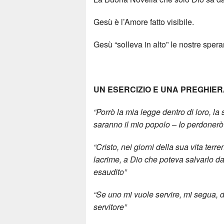
Gesù è l’Amore fatto visibile.
Gesù “solleva in alto” le nostre sper
UN ESERCIZIO E UNA PREGHIERA 
“Porrò la mia legge dentro di loro, la 
saranno il mio popolo – Io perdonerò l
“Cristo, nei giorni della sua vita terre
lacrime, a Dio che poteva salvarlo d
esaudito”
“Se uno mi vuole servire, mi segua, d
servitore”