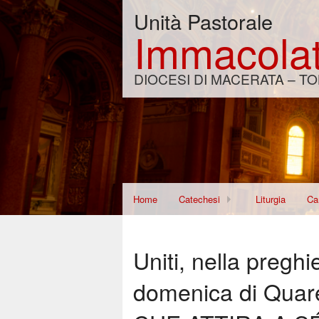
Unità Pastorale
Immacolat
DIOCESI DI MACERATA – TO
Home
Catechesi
Liturgia
Car
Corso per Fidanzati
Di
Uniti, nella pregh
Re
domenica di Qua
Wo