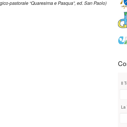
turgico-pastorale “Quaresima e Pasqua”, ed. San Paolo)
Con
Il 
La 