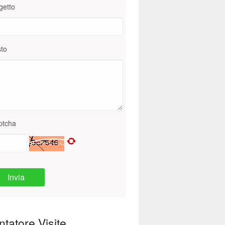
getto
to
ptcha
Invia
tatore Visite