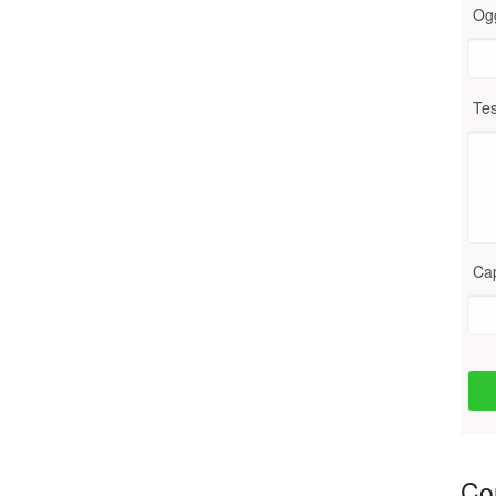
Og
Tes
Ca
Con