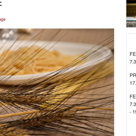
É
Tra gli Altri
Cinenews
age
Approfondimenti
FE
7.3
PR
17
FE
7.3
- 1