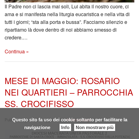
Il Padre non ci lascia mai soli, Lui abita il nostro cuore, ci
ama e si manifesta nella liturgia eucaristica e nella vita di
tutti i giorni; “sta alla porta e bussa”. Facciamo silenzio e
ripartiamo là dove dentro di noi abbiamo smesso di
credere.…
Continua »
MESE DI MAGGIO: ROSARIO
NEI QUARTIERI – PARROCCHIA
SS. CROCIFISSO
Pubblicato giorno 5 maggio 2026 -
In home page
Questo sito fa uso dei cookie soltanto per facilitare la
navigazione
Info
Non mostrare più