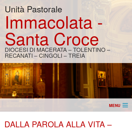
Unità Pastorale
Immacolata -
Santa Croce
DIOCESI DI MACERATA – TOLENTINO –
RECANATI – CINGOLI – TREIA
MENU
Home
DALLA PAROLA ALLA VITA –
Catechesi