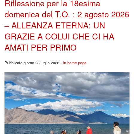
Riflessione per la 18esima
BACK
domenica del T.O. : 2 agosto 2026
Liturgia
Cors
– ALLEANZA ETERNA: UN
Carità
per
GRAZIE A COLUI CHE CI HA
Canale YouTutube
Fidan
AMATI PER PRIMO
Rubriche
BACK
Pubblicato giorno 28 luglio 2026 -
In home page
Pregare la Parola
Ferm
Storia
Youn
Contatti
Repo
I
Segn