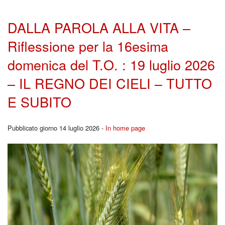
DALLA PAROLA ALLA VITA –
Riflessione per la 16esima
domenica del T.O. : 19 luglio 2026
– IL REGNO DEI CIELI – TUTTO
E SUBITO
Pubblicato giorno 14 luglio 2026 -
In home page