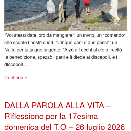
dei
Temp
Tra
"Voi stessi date loro da mangiare": un invito, un "comando"
gli
che scuote i nostri cuori. "Cinque pani e due pesci": un
Nulla per tutta quella gente. "Alzò gli occhi al cielo, recitò
Altri
la benedizione, spezzò i pani e li diede ai discepoli, e i
discepoli…
Cine
Continua »
Appr
DALLA PAROLA ALLA VITA –
Riflessione per la 17esima
domenica del T.O – 26 luglio 2026